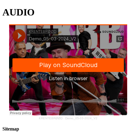
AUDIO
KRENTEBRØØD
·
Demo_05-03-2024_V2
Sitemap