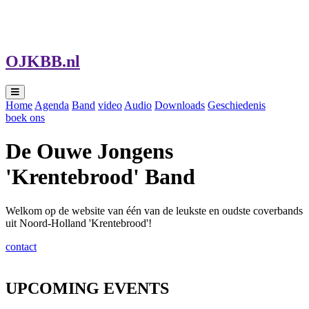
Loading...
OJKBB.nl
Home
Agenda
Band
video
Audio
Downloads
Geschiedenis
boek ons
De Ouwe Jongens
'Krentebrood' Band
Welkom op de website van één van de leukste en oudste coverbands
uit Noord-Holland 'Krentebrood'!
contact
UPCOMING EVENTS