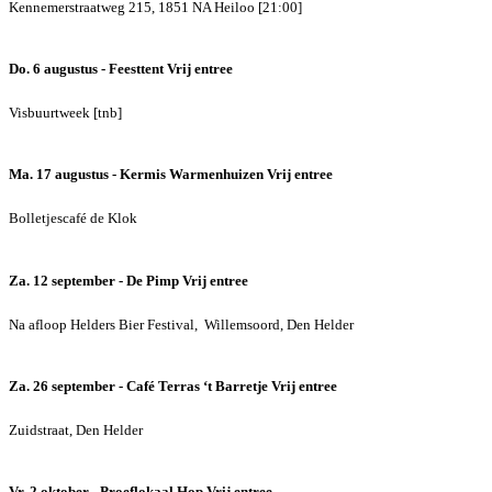
Kennemerstraatweg 215, 1851 NA Heiloo [21:00]
Do. 6 augustus - Feesttent
Vrij entree
Visbuurtweek [tnb]
Ma. 17 augustus - Kermis Warmenhuizen
Vrij entree
Bolletjescafé de Klok
Za. 12 september - De Pimp
Vrij entree
Na afloop Helders Bier Festival, Willemsoord, Den Helder
Za. 26 september - Café Terras ‘t Barretje
Vrij entree
Zuidstraat, Den Helder
Vr. 2 oktober - Proeflokaal Hop
Vrij entree